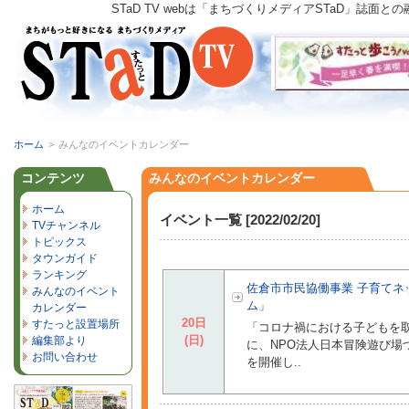
STaD TV webは「まちづくりメディアSTaD」
ホーム
>
みんなのイベントカレンダー
コンテンツ
みんなのイベントカレンダー
ホーム
イベント一覧 [2022/02/20]
TVチャンネル
トピックス
タウンガイド
ランキング
佐倉市市民協働事業 子育て
みんなのイベント
ム」
カレンダー
20日
すたっと設置場所
「コロナ禍における子どもを取
(日)
編集部より
に、NPO法人日本冒険遊び場
お問い合わせ
を開催し..