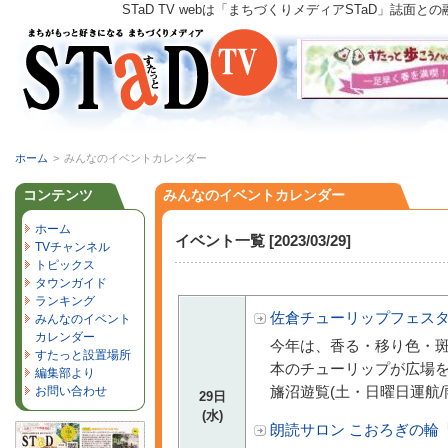
STaD TV webは「まちづくりメディアSTaD」
ホーム
>
みんなのイベントカレンダー
コンテンツ
みんなのイベントカレンダー
ホーム
イベント一覧 [2023/03/29]
TVチャンネル
トピックス
タウンガイド
ランキング
佐倉チューリップフェスタ2
みんなのイベント
カレンダー
今年は、香る・移り色・斑
すたっと設置場所
本のチューリップが広場
編集部より
旛沼遊覧(土・日曜日運航/雨
お問い合わせ
29日
(水)
朗読サロン こおろぎの輪