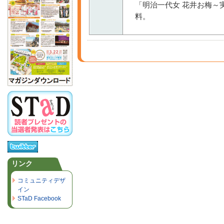
「明治一代女 花井お梅～
料。
リンク
コミュニティデザ
イン
STaD Facebook