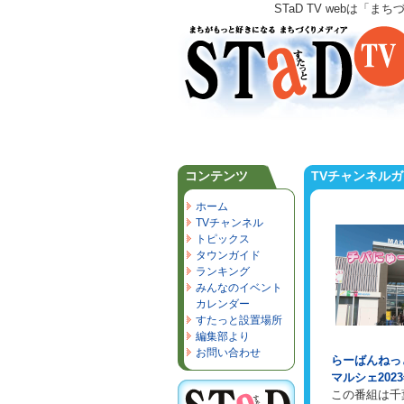
STaD TV webは
コンテンツ
TVチャンネル
ホーム
TVチャンネル
トピックス
タウンガイド
ランキング
みんなのイベント
カレンダー
すたっと設置場所
編集部より
お問い合わせ
らーばんねっ
マルシェ202
この番組は千