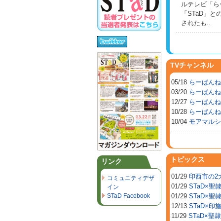
ルテレビ「ら
「STaD」
されたも..
TVチャンネル
05/18
らーばんね
03/20
らーばんね
12/27
らーばんね
10/28
らーばんね
10/04
モアマルシ
トピックス
リンク
01/29
印西市の2
コミュニティデザ
01/29
STaD×
イン
STaD Facebook
01/29
STaD×
12/13
STaD×
11/29
STaD×