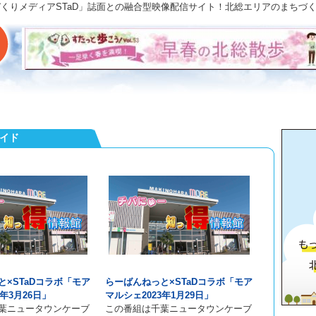
「まちづくりメディアSTaD」誌面との融合型映像配信サイト！北総エリアのまち
ガイド
と×STaDコラボ「モア
らーばんねっと×STaDコラボ「モア
3年3月26日」
マルシェ2023年1月29日」
葉ニュータウンケーブ
この番組は千葉ニュータウンケーブ