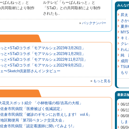
ーばんねっと」と
ルテレビ「らーばんねっと」と
みんな
との共同取材により制作
「STaD」との共同取材により制作
されたも..
昇太
さか
»
バックナンバー
夏井
MYS
キミ
クレ
っと×STaDコラボ「モアマルシェ2023年3月26日」
わん
っと×STaDコラボ「モアマルシェ2023年1月29日」
純 
っと×STaDコラボ「モアマルシェ2022年11月27日」
成田
っと×STaDコラボ「モアマルシェ2022年9月25日」
TS
ェ〜Sketch倶楽部さんインタビュー
もり
»
もっと見る
最新店
大花見スポット紹介 「小林牧場の桜/吉高の大桜」
06/1
聖隷佐倉市民病院「医療被ばく低減認定」
06/1
聖隷佐倉市民病院「健診のギモンにお答えします! vol.6」
06/0
印旛地区郵便局「第7回ペタンク交流大会」
しま
聖隷佐倉市民病院「認定看護師に聞いてみよう!」
06/0