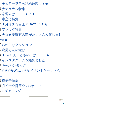
1
★６月一発目の詰め放題！！★
8
ナチュラル特集
5
今週末は・・・★☆★
1
傘立て特集
7
★月イチ☆目玉７DAYS！！★
4
ブラック特集
1
★☆★夏野菜の苗がたくさん入荷しまし
★☆★
7
おかしなクッション
6
次男くんの遊び
4
★５/５㈬こどもの日は・・・★
3
インスタグラムを始めました
0
3wayハンモック
7
☆★☆GWはお得なイベントた～くさん
☆
3
座椅子特集
9
月イチ☆目玉☆７days！！！
6
ｼｰｳﾞｧ ラグ