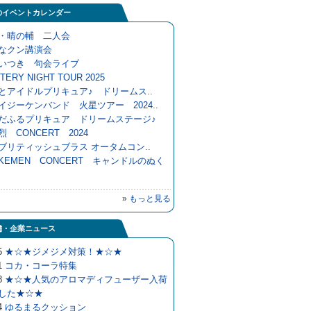
のイベントカレンダー
・晴の輔 二人会
なクン講演会
いつき 句会ライブ
TERY NIGHT TOUR 2025
とアイドルプリキュア♪ ドリームス..
イジーケンバンド 火星ツアー 2024..
だふるプリキュア ドリームステージ♪
烈 CONCERT 2024
ブリティッシュブラス オータムコン..
UKEMEN CONCERT キャンドルのぬく
»
もっと見る
舗・企業ニュース
5
★☆★ジメジメ対策！★☆★
1
コカ・コーラ特集
8
★☆★人気のアロマディフューザー入荷
した★☆★
4
ゆるまるクッション