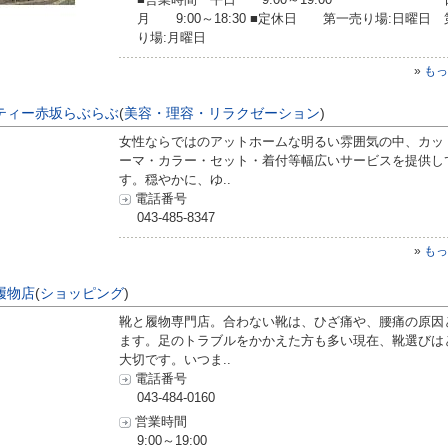
月 9:00～18:30 ■定休日 第一売り場:日曜日
り場:月曜日
»
もっ
ティー赤坂らぶらぶ
(
美容・理容・リラクゼーション
)
女性ならではのアットホームな明るい雰囲気の中、カッ
ーマ・カラー・セット・着付等幅広いサービスを提供し
す。穏やかに、ゆ..
電話番号
043-485-8347
»
もっ
履物店
(
ショッピング
)
靴と履物専門店。合わない靴は、ひざ痛や、腰痛の原因
ます。足のトラブルをかかえた方も多い現在、靴選びは
大切です。いつま..
電話番号
043-484-0160
営業時間
9:00～19:00