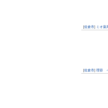
[
佐倉市
]
ミオ薬
[
佐倉市
]
理容 