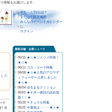
づくり情報をお届けします。
すたっとTVとは？
すたっと設置場所
みんなのイベントカレンダー
に
ログイン
最新店舗・企業ニュース
06/15
★☆★ジメジメ対策！
★☆★
06/11
コカ・コーラ特集
06/08
★☆★人気のアロマデ
|
八
ィフューザー入荷しました
★☆★
06/04
ゆるまるクッション
06/01
★６月一発目の詰め放
題！！★
05/28
ナチュラル特集
ーデ
05/25
今週末は・・・★☆★
! 生