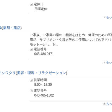
定休日
日曜定休
»
もっ
局
(
薬局・薬店
)
ご家族、ご家庭の薬のご相談をはじめ、健康のための医
用品、サプリメントや漢方等のご使用についてのアドバ
モットーとし、お..
電話番号
043-484-0171
»
もっ
イシワタリ
(
美容・理容・リラクゼーション
)
営業時間
8:00～18:30
電話番号
043-485-1302
»
もっ