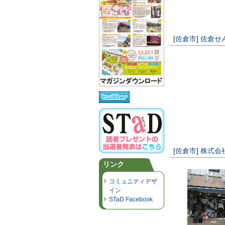
[
佐倉市
]
佐倉せ
[
佐倉市
]
株式会
リンク
コミュニティデザ
イン
STaD Facebook