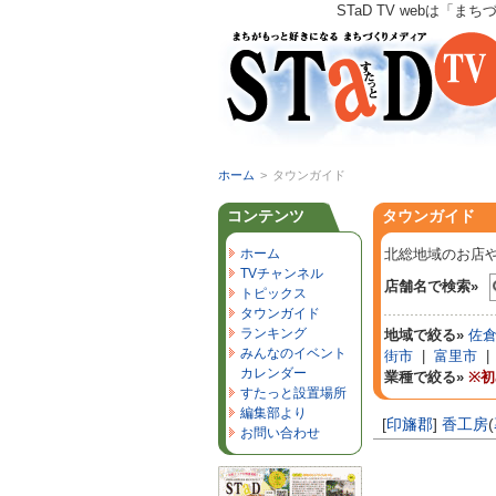
STaD TV webは
ホーム
>
タウンガイド
コンテンツ
タウンガイド
ホーム
北総地域のお店
TVチャンネル
店舗名で検索»
トピックス
タウンガイド
ランキング
地域で絞る»
佐
みんなのイベント
街市
|
富里市
カレンダー
業種で絞る»
※
すたっと設置場所
編集部より
[
印旛郡
]
香工房
(
お問い合わせ