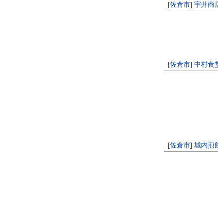
[
佐倉市
]
宇井商
[
佐倉市
]
中村食
[
佐倉市
]
城内煎