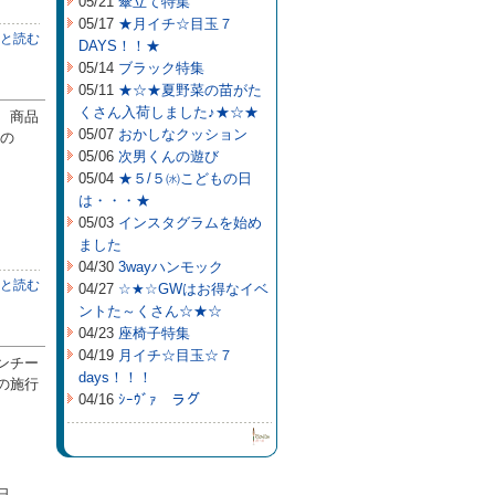
05/21
傘立て特集
05/17
★月イチ☆目玉７
と読む
DAYS！！★
05/14
ブラック特集
05/11
★☆★夏野菜の苗がた
くさん入荷しました♪★☆★
、商品
05/07
おかしなクッション
餅の
05/06
次男くんの遊び
05/04
★５/５㈬こどもの日
は・・・★
05/03
インスタグラムを始め
ました
04/30
3wayハンモック
と読む
04/27
☆★☆GWはお得なイベ
ントた～くさん☆★☆
04/23
座椅子特集
04/19
月イチ☆目玉☆７
ンチー
days！！！
の施行
04/16
ｼｰｳﾞｧ ラグ
日