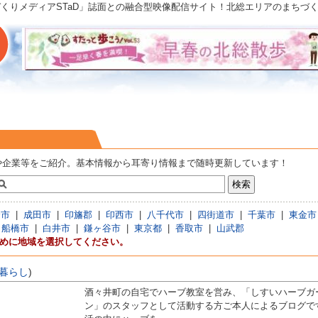
「まちづくりメディアSTaD」誌面との融合型映像配信サイト！北総エリアのまち
や企業等をご紹介。基本情報から耳寄り情報まで随時更新しています！
倉市
|
成田市
|
印旛郡
|
印西市
|
八千代市
|
四街道市
|
千葉市
|
東金市
|
船橋市
|
白井市
|
鎌ヶ谷市
|
東京都
|
香取市
|
山武郡
初めに地域を選択してください。
暮らし
)
酒々井町の自宅でハーブ教室を営み、「しすいハーブガ
ン」のスタッフとして活動する方ご本人によるブログです