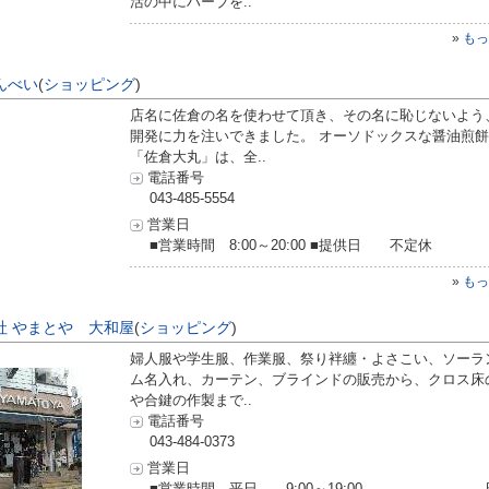
活の中にハーブを..
»
もっ
んべい
(
ショッピング
)
店名に佐倉の名を使わせて頂き、その名に恥じないよう
開発に力を注いできました。 オーソドックスな醤油煎
「佐倉大丸」は、全..
電話番号
043-485-5554
営業日
■営業時間 8:00～20:00 ■提供日 不定休
»
もっ
社 やまとや 大和屋
(
ショッピング
)
婦人服や学生服、作業服、祭り袢纏・よさこい、ソーラ
ム名入れ、カーテン、ブラインドの販売から、クロス床
や合鍵の作製まで..
電話番号
043-484-0373
営業日
■営業時間 平日 9:00～19:00 