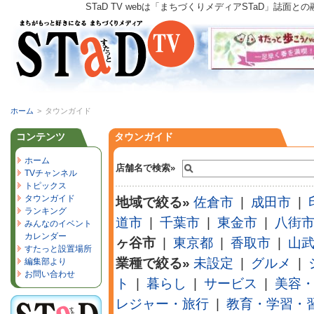
STaD TV webは「まちづくりメディアSTaD」
ホーム
>
タウンガイド
コンテンツ
タウンガイド
ホーム
店舗名で検索»
TVチャンネル
トピックス
タウンガイド
地域で絞る»
佐倉市
|
成田市
|
ランキング
道市
|
千葉市
|
東金市
|
八街
みんなのイベント
カレンダー
ヶ谷市
|
東京都
|
香取市
|
山
すたっと設置場所
業種で絞る»
未設定
|
グルメ
|
編集部より
お問い合わせ
ト
|
暮らし
|
サービス
|
美容
レジャー・旅行
|
教育・学習・