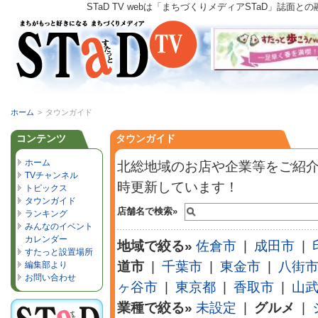
STaD TV webは「まちづくりメディアSTaD」
ホーム
>
タウンガイド
コンテンツ
タウンガイド
ホーム
北総地域のお店や企業等をご紹
TVチャンネル
時更新しています！
トピックス
タウンガイド
店舗名で検索»
ランキング
みんなのイベント
カレンダー
地域で絞る»
佐倉市
|
成田市
|
すたっと設置場所
道市
|
千葉市
|
東金市
|
八街
編集部より
お問い合わせ
ヶ谷市
|
東京都
|
香取市
|
山
業種で絞る»
未設定
|
グルメ
|