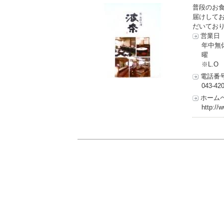
普段のお
届けしてお
だいており
営業日
年中無休
曜 【1
※L.O
電話番
043-42
ホーム
http://