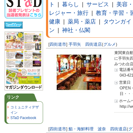
ト
|
暮らし
|
サービス
|
美容
レジャー・旅行
|
教育・学習・
健康
|
薬局・薬店
|
タウンガイ
ン
|
神社・仏閣
[
四街道市
]
手羽矢 四街道店
(
グルメ
)
東関東自動
に手羽矢
みつわ台店
電話番
043-42
営業日
OPEN・
日・・
リンク
ホーム
http://
コミュニティデザ
イン
STaD Facebook
[
四街道市
]
鮨・海鮮料理 波奈 四街道店
(
グ