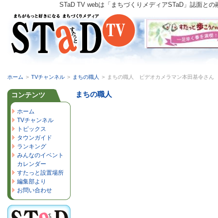
STaD TV webは「まちづくりメディアSTaD」
ホーム
>
TVチャンネル
>
まちの職人
>
まちの職人 ビデオカメラマン本田基令さん vol
まちの職人
コンテンツ
ホーム
TVチャンネル
トピックス
タウンガイド
ランキング
みんなのイベント
カレンダー
すたっと設置場所
編集部より
お問い合わせ