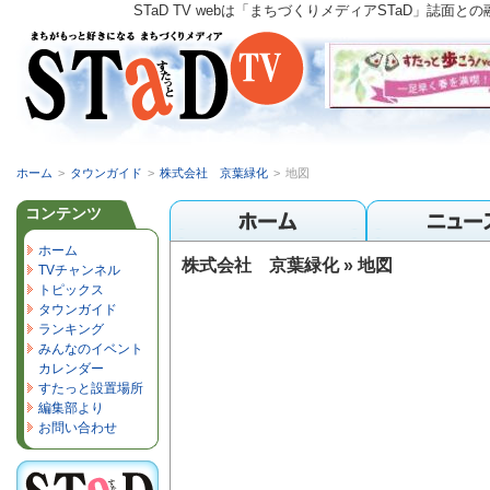
STaD TV webは「まちづくりメディアSTaD」
ホーム
>
タウンガイド
>
株式会社 京葉緑化
>
地図
コンテンツ
ホーム
株式会社 京葉緑化 » 地図
TVチャンネル
トピックス
タウンガイド
ランキング
みんなのイベント
カレンダー
すたっと設置場所
編集部より
お問い合わせ