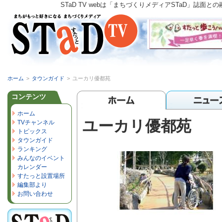
STaD TV webは「まちづくりメディアSTaD」
ホーム
>
タウンガイド
>
ユーカリ優都苑
コンテンツ
ホーム
ユーカリ優都苑
TVチャンネル
トピックス
タウンガイド
ランキング
みんなのイベント
カレンダー
すたっと設置場所
編集部より
お問い合わせ