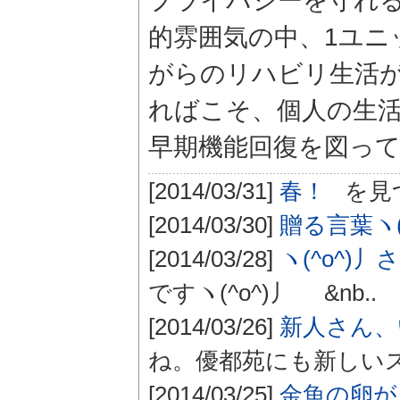
プライバシーを守れ
的雰囲気の中、1ユニ
がらのリハビリ生活
ればこそ、個人の生
早期機能回復を図っ
[2014/03/31]
春！
を見つ
[2014/03/30]
贈る言葉ヽ(
[2014/03/28]
ヽ(^o^)丿さ
ですヽ(^o^)丿 &nb..
[2014/03/26]
新人さん、
ね。優都苑にも新しいス
[2014/03/25]
金魚の卵がふ