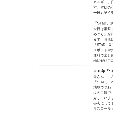
ネルギー、
す。皆様の
一日も早く
「STaD」2
今日は雛祭
めぐり」が
まで、各店
「STaD」
スポットや
無料で楽し
歩にぜひご
2010年「
皆さん、こ
「STaD」
地域で味わ
はの目線で
介していま
参考にして
マスロール」