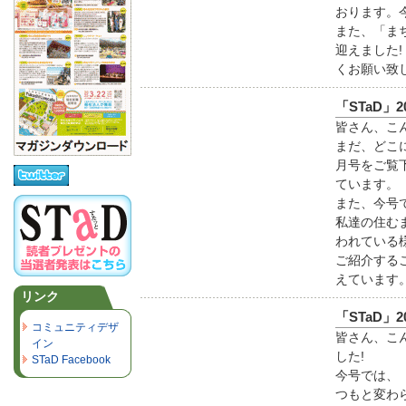
おります。
また、「ま
迎えました
くお願い致
「STaD」2
皆さん、こ
まだ、どこ
月号をご覧
ています。
また、今号
私達の住む
われている
ご紹介する
えています
リンク
「STaD」2
コミュニティデザ
皆さん、こ
イン
した!
STaD Facebook
今号では、
つもと変わ