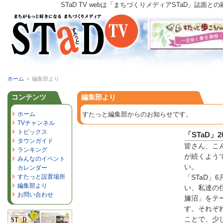
STaD TV webは「まちづくりメディアSTaD」
ホーム
>
編集部より
コンテンツ
編集部より
ホーム
すたっと編集部からのお知らせです。
TVチャンネル
トピックス
「STaD」2
タウンガイド
皆さん、こ
ランキング
が続くよう
みんなのイベント
い。
カレンダー
すたっと設置場所
「STaD」
編集部より
い、私達の
お問い合わせ
旛沼」をテ
す。それぞ
ことで、少