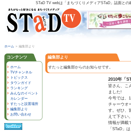
STaD TV webは「まちづくりメディアSTaD」
ホーム
>
編集部より
コンテンツ
編集部より
ホーム
すたっと編集部からのお知らせです。
TVチャンネル
トピックス
2010年「
タウンガイド
皆さん、こん
ランキング
ました!
みんなのイベント
今号では、1
カレンダー
すたっと設置場所
チャーウオ
編集部より
す。ぜひ、
お問い合わせ
えて下さい
情報が満載で
「STaD」