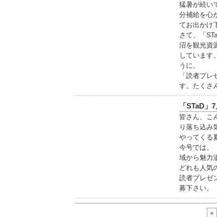
猛暑が続い
分補給を心
てお出かけ
さて、「ST
沼を観光資
しています
うに。
「読者プレ
す。たくさ
「STaD」
皆さん、こ
り落ち込み
やってくる
今号では、
域から魅力
どれも人気
読者プレゼ
募下さい。
«