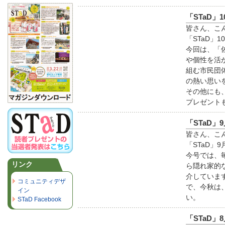
「STaD」
皆さん、こ
「STaD」
今回は、「
や個性を活
組む市民団
の熱い思い
その他にも
プレゼント
「STaD」
皆さん、こ
「STaD」
今号では、
リンク
ら隠れ家的
介していま
コミュニティデザ
で、今秋は、
イン
い。
STaD Facebook
「STaD」