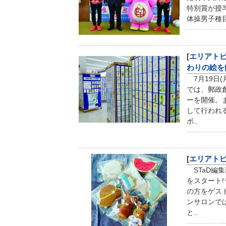
特別賞が授
体操男子種
[
エリアト
わりの絵を
7月19日(
では、郵政創
ーを開催。
して行われる
ボ..
[
エリアト
STaD編
をスタート
の方をゲス
ンサロンで
と..