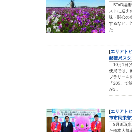
STaD編
ストに迎え
味・関心の
するなど、
た..
[
エリアト
郵便局スタ
10月1日(
便局では、郵
プラリーを
「285」
が3..
[
エリアト
市市民栄誉
9月8日(水
た橋本大輝