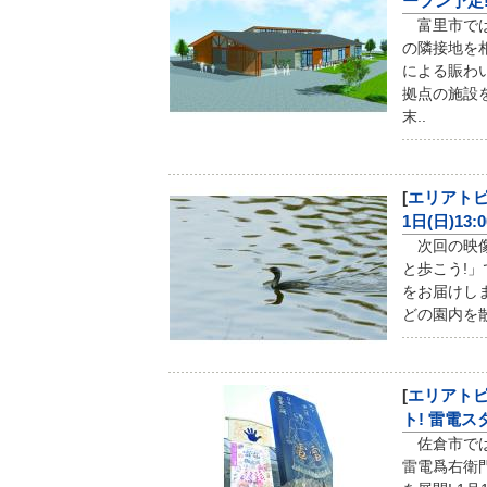
ープン予定
富里市では
の隣接地を
による賑わ
拠点の施設
末..
[
エリアト
1日(日)13:
次回の映像
と歩こう!
をお届けし
どの園内を
[
エリアト
ト! 雷電
佐倉市では
雷電爲右衛