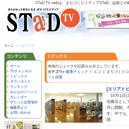
STaD TV webは「まちづくりメディアSTaD」
ホーム
>
トピックス
コンテンツ
トピックス
ホーム
地域のニュースや話題をお伝えしています。
TVチャンネル
カテゴリ»
健康チェック
|
エコ
|
まちづくりコ
トピックス
ット自慢
タウンガイド
ランキング
[
エリアト
みんなのイベント
10月1日
カレンダー
信拠点とし
すたっと設置場所
月に開館。
編集部より
お問い合わせ
す。中でも
国..