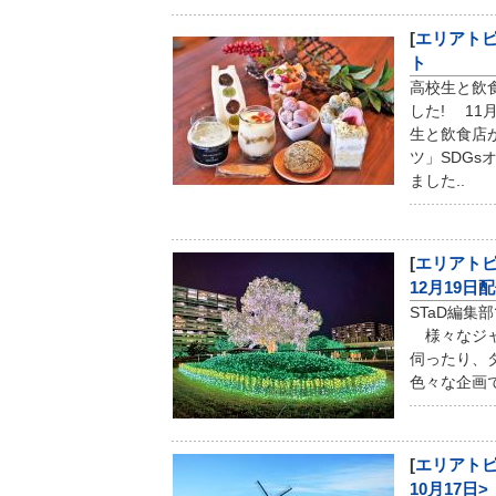
[
エリアト
ト
高校生と飲
した! 11
生と飲食店が
ツ」SDG
ました..
[
エリアト
12月19日配
STaD編集
様々なジャ
伺ったり、
色々な企画で
[
エリアト
10月17日>