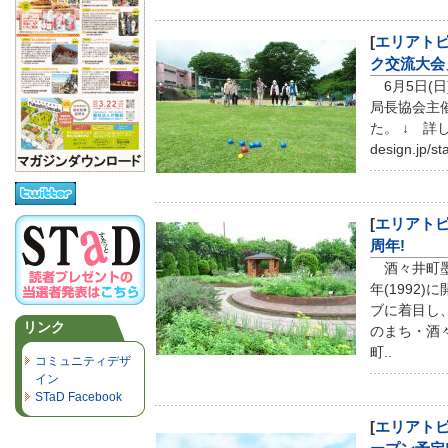
[
エリアト
ク交流大会
6月5日(
局長協会主
た。 ↓ 詳しく
design.jp/s
[
エリアト
周年!
酒々井町墨
年(1992
ブに着目し
リンク
のまち・酒
町..
コミュニティデザ
イン
STaD Facebook
[
エリアト