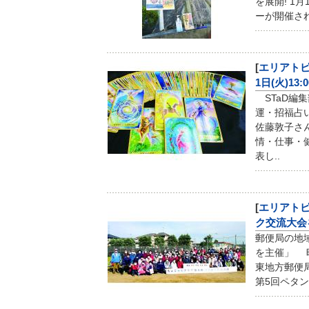
を展開! 1
ーが開催され
[
エリアト
1日(火)13:
STaD編集
運・招福占
佐藤敦子さ
情・仕事・
表し..
[
エリアト
ク交流大会
郵便局の地
を主催」 昨
東地方郵便
第5回ペタ